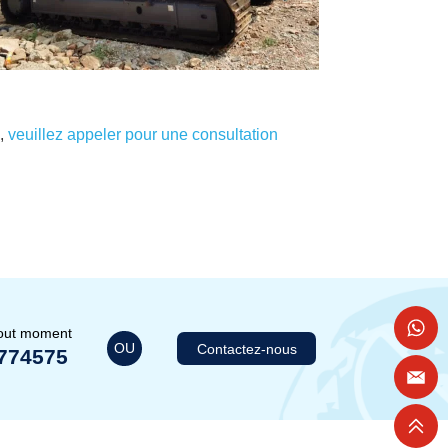
,
veuillez appeler pour une consultation
tout moment
OU
Contactez-nous
774575