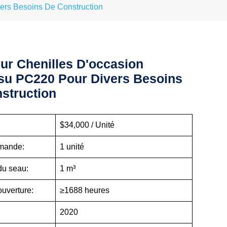
ers Besoins De Construction
Sur Chenilles D'occasion
u PC220 Pour Divers Besoins
struction
:
$34,000 / Unité
mande:
1 unité
du seau:
1 m³
ouverture:
≥1688 heures
2020