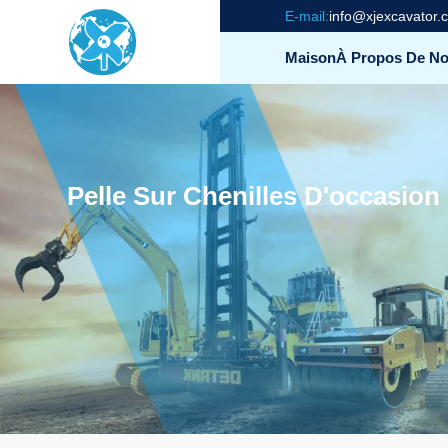
E-mail:
info@xjexcavator.
Maison
À Propos De N
Pelle Sur Chenilles D'occasio