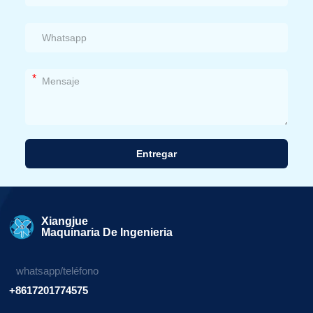
*
Entregar
Alternativa:
Xiangjue
Maquinaria De Ingenieria
whatsapp/teléfono
+8617201774575