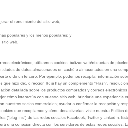
orar el rendimiento del sitio web;
ás populares y los menos populares; y
 sitio web.
orreos electrónicos, utilizamos cookies, balizas web/etiquetas de píxe
cantidades de datos almacenados en caché o almacenados en una comput
arte o de un tercero. Por ejemplo, podemos recopilar información sobre
s que hizo clic, dirección IP, si hay un complemento “Flash”, resolució
rmación detallada sobre los productos comprados y correos electrónicos 
or cómo interactúa con nuestro sitio web; brindarle una experiencia e
con nuestros socios comerciales; ayudar a confirmar la recepción y respu
cookies que recopilamos y cómo desactivarlas, visite nuestra Política d
ales ("plug-ins") de las redes sociales Facebook, Twitter y LinkedIn. Est
cerá una conexión directa con los servidores de estas redes sociales. La