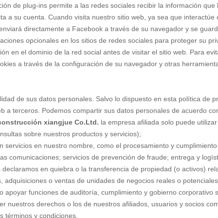
ción de plug-ins permite a las redes sociales recibir la información qu
ita a su cuenta. Cuando visita nuestro sitio web, ya sea que interactúe 
se enviará directamente a Facebook a través de su navegador y se guar
raciones opcionales en los sitios de redes sociales para proteger su pr
ión en el dominio de la red social antes de visitar el sitio web. Para ev
 cookies a través de la configuración de su navegador y otras herramient
dad de sus datos personales. Salvo lo dispuesto en esta política de p
eb a terceros. Podemos compartir sus datos personales de acuerdo con 
construcción xiangjue Co.Ltd.
la empresa afiliada solo puede utilizar
nsultas sobre nuestros productos y servicios);
n servicios en nuestro nombre, como el procesamiento y cumplimiento
tras comunicaciones; servicios de prevención de fraude; entrega y logíst
 declaramos en quiebra o la transferencia de propiedad (o activos) re
s, adquisiciones o ventas de unidades de negocios reales o potenciales
o apoyar funciones de auditoría, cumplimiento y gobierno corporativo 
eger nuestros derechos o los de nuestros afiliados, usuarios y socios 
os términos y condiciones.