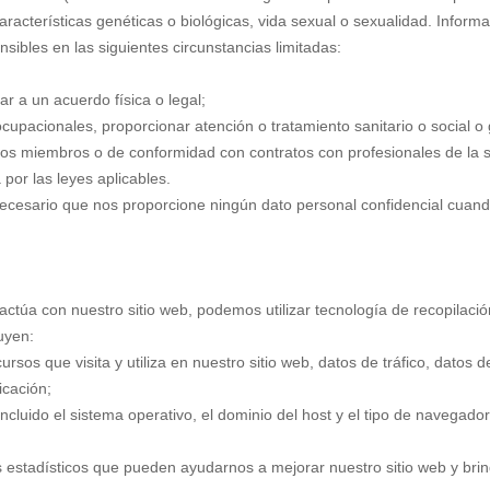
, características genéticas o biológicas, vida sexual o sexualidad. Infor
sibles en las siguientes circunstancias limitadas:
ar a un acuerdo física o legal;
cupacionales, proporcionar atención o tratamiento sanitario o social o g
dos miembros o de conformidad con contratos con profesionales de la sa
por las leyes aplicables.
necesario que nos proporcione ningún dato personal confidencial cuando 
actúa con nuestro sitio web, podemos utilizar tecnología de recopilació
uyen:
cursos que visita y utiliza en nuestro sitio web, datos de tráfico, datos d
icación;
ncluido el sistema operativo, el dominio del host y el tipo de navegador
stadísticos que pueden ayudarnos a mejorar nuestro sitio web y brind