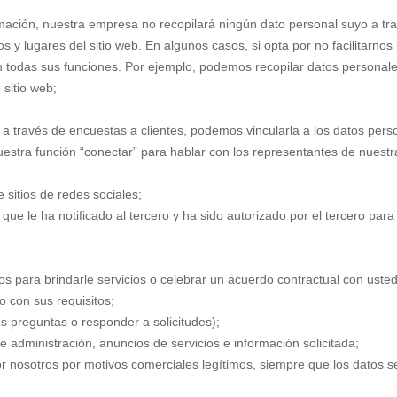
mación, nuestra empresa no recopilará ningún dato personal suyo a trav
y lugares del sitio web. En algunos casos, si opta por no facilitarnos
 en todas sus funciones. Por ejemplo, podemos recopilar datos personal
sitio web;
a través de encuestas a clientes, podemos vincularla a los datos per
nuestra función “conectar” para hablar con los representantes de nuest
e sitios de redes sociales;
 que le ha notificado al tercero y ha sido autorizado por el tercero par
 para brindarle servicios o celebrar un acuerdo contractual con usted 
o con sus requisitos;
us preguntas o responder a solicitudes);
e administración, anuncios de servicios e información solicitada;
or nosotros por motivos comerciales legítimos, siempre que los datos 