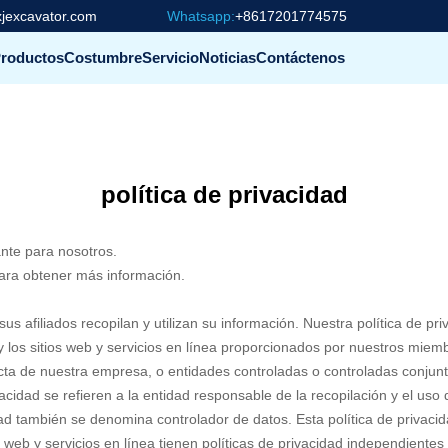
jexcavator.com
Whatsapp:
+8617201774575
roductos
Costumbre
Servicio
Noticias
Contáctenos
política de privacidad
nte para nosotros.
para obtener más información.
s afiliados recopilan y utilizan su información. Nuestra política de priv
, y los sitios web y servicios en línea proporcionados por nuestros mi
ecta de nuestra empresa, o entidades controladas o controladas conjun
rivacidad se refieren a la entidad responsable de la recopilación y el u
d también se denomina controlador de datos. Esta política de privacida
web y servicios en línea tienen políticas de privacidad independientes 