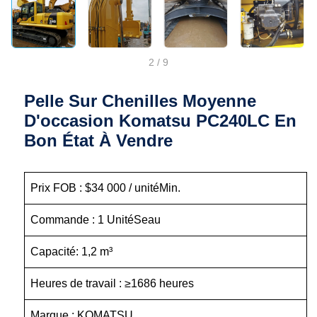
2
/
9
Pelle Sur Chenilles Moyenne
D'occasion Komatsu PC240LC En
Bon État À Vendre
Prix FOB : $34 000 / unitéMin.
Commande : 1 UnitéSeau
Capacité: 1,2 m³
Heures de travail : ≥1686 heures
Marque : KOMATSU