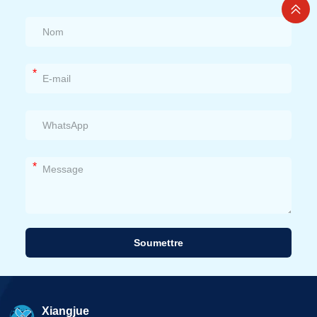
*
*
Soumettre
Alternative:
Xiangjue