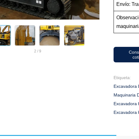
Envío: Tra
Observaci
maquinari
2
/
9
Cons
cot
Etiqueta:
Excavadora 
Maquinaria 
Excavadora 
Excavadora