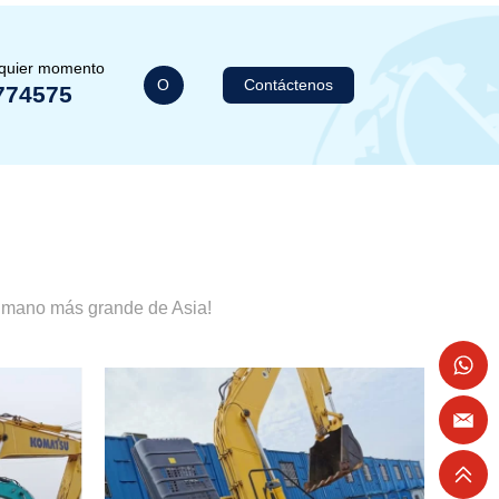
lquier momento
O
Contáctenos
774575
a mano más grande de Asia!