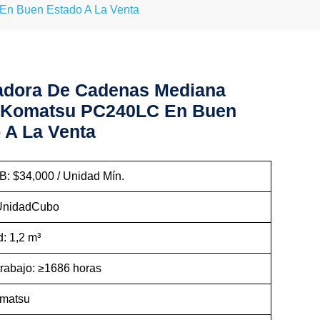
n Buen Estado A La Venta
adora De Cadenas Mediana
 Komatsu PC240LC En Buen
 A La Venta
B: $34,000 / Unidad Mín.
 UnidadCubo
: 1,2 m³
trabajo: ≥1686 horas
omatsu