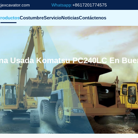
jexcavator.com
Whatsapp:
+8617201774575
roductos
Costumbre
Servicio
Noticias
Contáctenos
na Usada Komatsu PC240LC En Buen