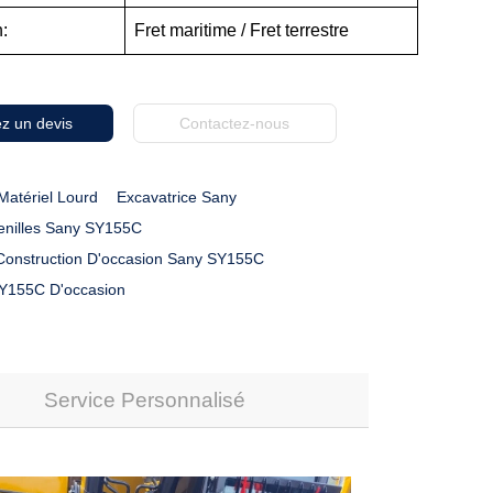
n:
Fret maritime / Fret terrestre
z un devis
Contactez-nous
Matériel Lourd
Excavatrice Sany
enilles Sany SY155C
 Construction D'occasion Sany SY155C
SY155C D'occasion
Service Personnalisé