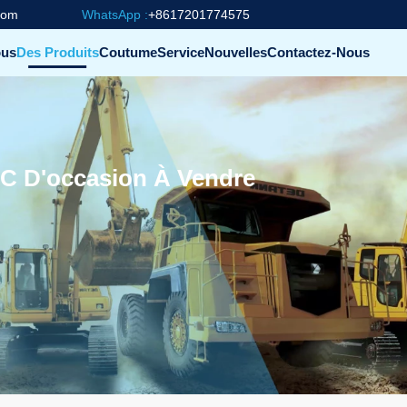
com
WhatsApp :
+8617201774575
ous
Des Produits
Coutume
Service
Nouvelles
Contactez-Nous
5C D'occasion À Vendre