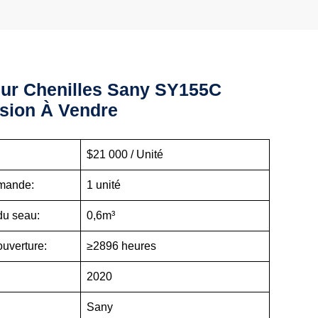
Sur Chenilles Sany SY155C
sion À Vendre
:
$21 000 / Unité
mande:
1 unité
du seau:
0,6m³
ouverture:
≥2896 heures
2020
Sany