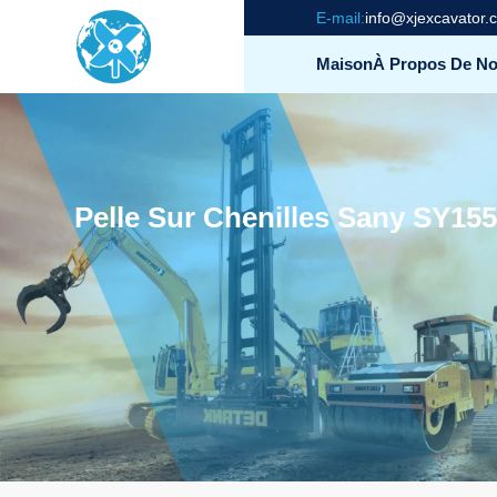
E-mail:
info@xjexcavator.
Maison
À Propos De N
Pelle Sur Chenilles Sany SY15