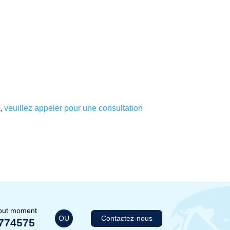
,
veuillez appeler pour une consultation
tout moment
OU
Contactez-nous
774575