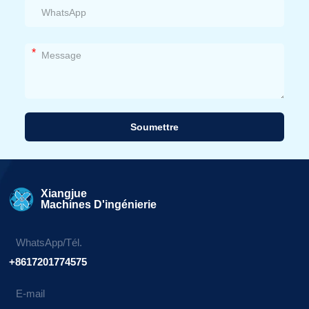
*
Soumettre
Alternative:
Xiangjue
Machines D'ingénierie
WhatsApp/Tél.
+8617201774575
E-mail