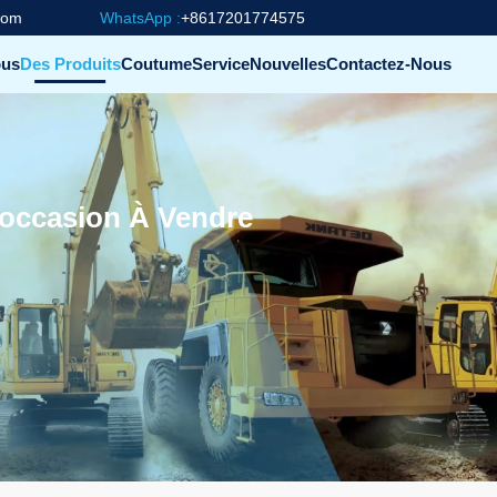
com
WhatsApp :
+8617201774575
ous
Des Produits
Coutume
Service
Nouvelles
Contactez-Nous
'occasion À Vendre