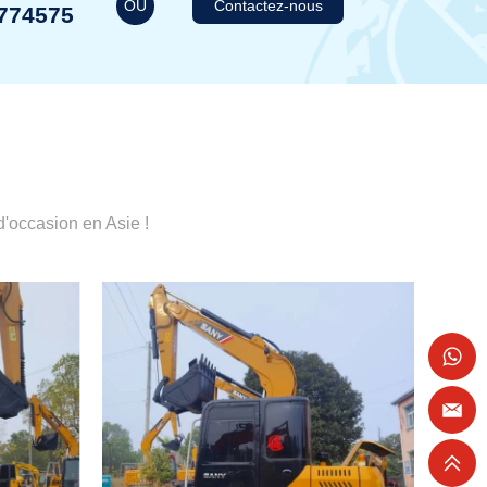
OU
Contactez-nous
774575
'occasion en Asie !