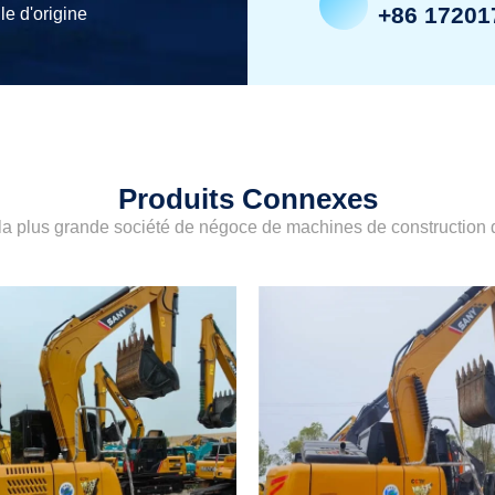
+86 17201
le d'origine
Produits Connexes
a plus grande société de négoce de machines de construction d