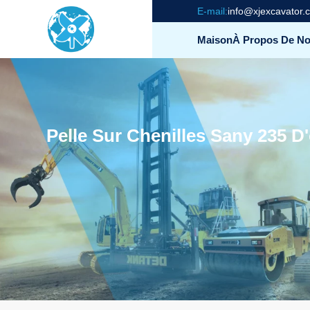
E-mail:
info@xjexcavator.
Maison
À Propos De N
Pelle Sur Chenilles Sany 235 D