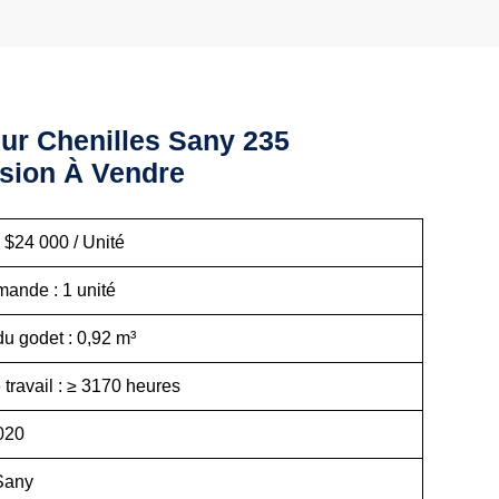
Sur Chenilles Sany 235
sion À Vendre
FOB : $24 000 / Unité
 Commande : 1 unité
ité du godet : 0,92 m³
de travail : ≥ 3170 heures
née : 2020
que : Sany