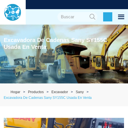
Excavadora De Cadenas Sany SY155C
Usada En Venta
Hogar
Productos
Excavador
Sany
Excavadora De Cadenas Sany SY155C Usada En Venta