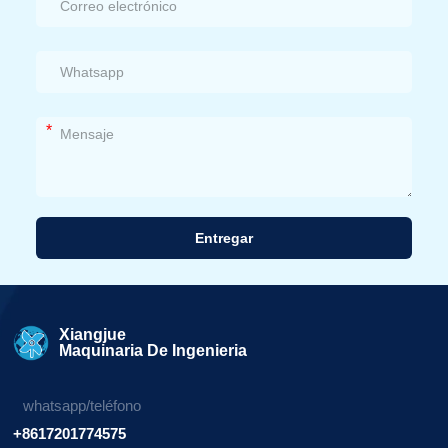
*
Entregar
Alternativa:
Xiangjue
Maquinaria De Ingenieria
whatsapp/teléfono
+8617201774575