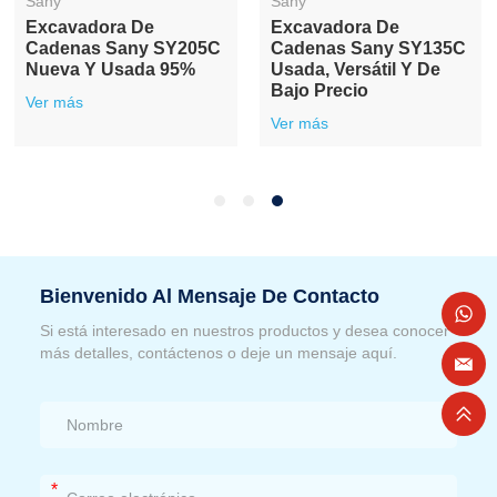
Sany
Sany
Excavadora De
Excavadora De
Cadenas Sany SY205C
Cadenas Sany SY135C
Nueva Y Usada 95%
Usada, Versátil Y De
Bajo Precio
Ver más
Ver más
Bienvenido Al Mensaje De Contacto
Si está interesado en nuestros productos y desea conocer
más detalles, contáctenos o deje un mensaje aquí.
*