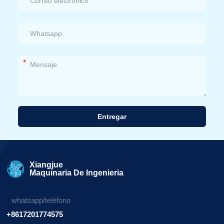
*
Entregar
Alternativa:
Xiangjue
Maquinaria De Ingenieria
whatsapp/teléfono
+8617201774575