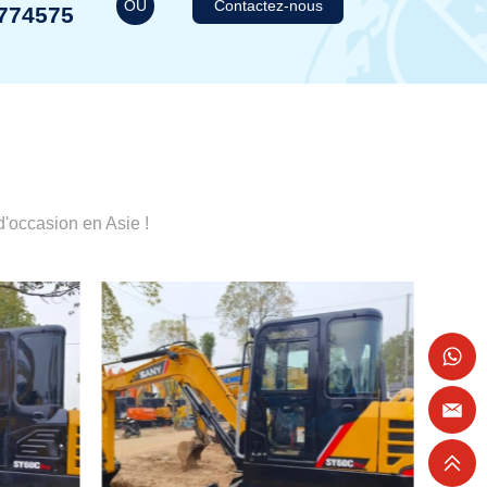
OU
Contactez-nous
774575
'occasion en Asie !