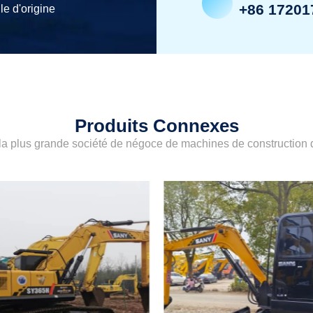
+86 17201
le d'origine
Produits Connexes
a plus grande société de négoce de machines de construction d