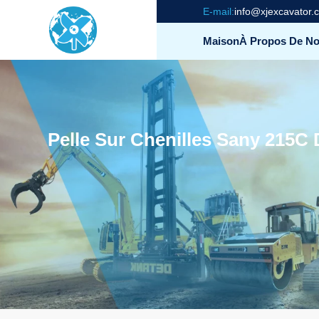
E-mail:
info@xjexcavator.
Maison
À Propos De N
Pelle Sur Chenilles Sany 215C