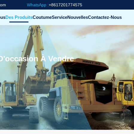
com
WhatsApp :
+8617201774575
ous
Des Produits
Coutume
Service
Nouvelles
Contactez-Nous
 D'occasion À Vendre