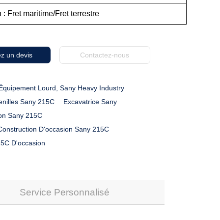
 : Fret maritime/Fret terrestre
z un devis
Contactez-nous
Équipement Lourd, Sany Heavy Industry
enilles Sany 215C
Excavatrice Sany
ion Sany 215C
Construction D'occasion Sany 215C
15C D'occasion
Service Personnalisé