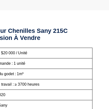
Sur Chenilles Sany 215C
sion À Vendre
 $20 000 / Unité
ande : 1 unité
du godet : 1m³
travail : ≥ 3700 heures
2020
Sany