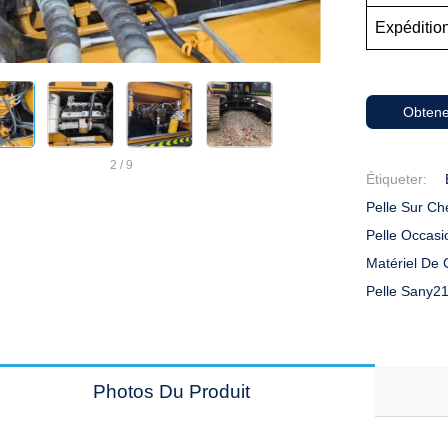
Expédition
Obtene
2
/
9
Étiqueter:
Pelle Sur Ch
Pelle Occas
Matériel De 
Pelle Sany2
Photos Du Produit