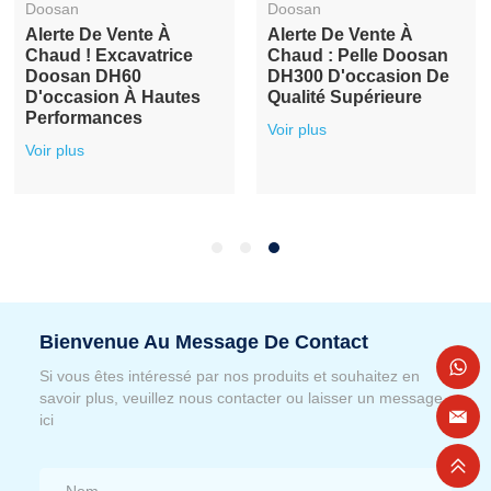
Doosan
Doosan
Alerte De Vente À
Alerte De Vente À
Chaud ! Excavatrice
Chaud : Pelle Doosan
Doosan DH60
DH300 D'occasion De
D'occasion À Hautes
Qualité Supérieure
Performances
Voir plus
Voir plus
Bienvenue Au Message De Contact
Si vous êtes intéressé par nos produits et souhaitez en
savoir plus, veuillez nous contacter ou laisser un message
ici