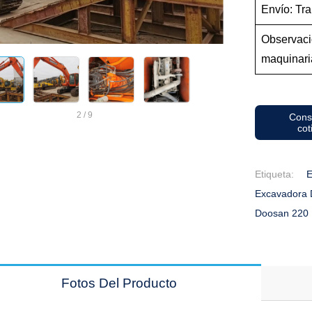
Envío: Tra
Observaci
maquinari
2
/
9
Cons
cot
Etiqueta:
E
Excavadora
Doosan 220
Fotos Del Producto