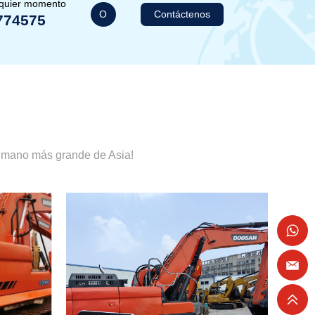
lquier momento
O
Contáctenos
774575
a mano más grande de Asia!