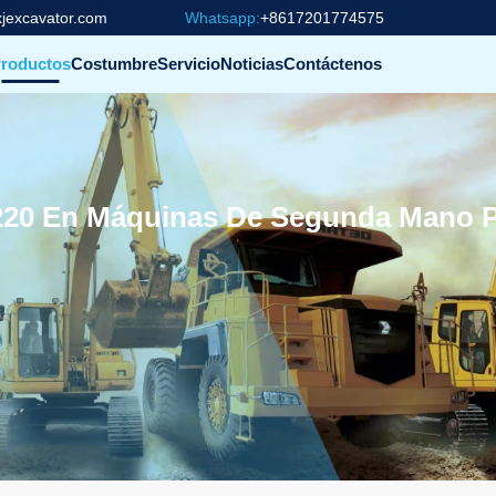
jexcavator.com
Whatsapp:
+8617201774575
roductos
Costumbre
Servicio
Noticias
Contáctenos
220 En Máquinas De Segunda Mano 