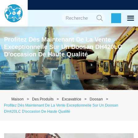
Profitez Dès Maintenant De La Vente
Exceptionnelle Sur Un Doosan DH420LC
D'occasion De Haute Qualité
Maison
Des Produits
Excavatrice
Doosan
Profitez Dès Maintenant De La Vente Exceptionnelle Sur Un Doosan
DH420LC D'occasion De Haute Qualité