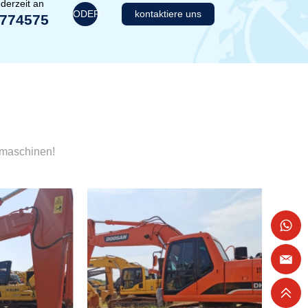
derzeit an
ODER
kontaktiere uns
1774575
umaschinen!