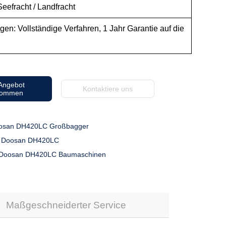
eefracht / Landfracht
en: Vollständige Verfahren, 1 Jahr Garantie auf die
.
 Angebot
Kontaktiere uns
kommen
osan DH420LC Großbagger
r Doosan DH420LC
 Doosan DH420LC Baumaschinen
Maßgeschneiderter Service