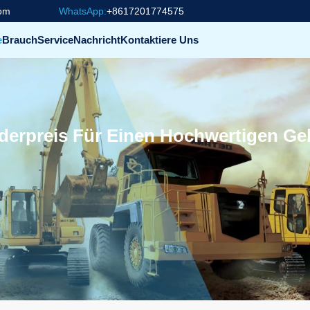
com
WhatsApp:
+8617201774575
e
Brauch
Service
Nachricht
Kontaktiere Uns
onderpreis Für Einen Hochwertigen 