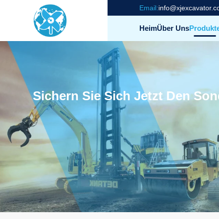
Email:
info@xjexcavator.
Heim
Über Uns
Produkt
Sichern Sie Sich Jetzt Den S