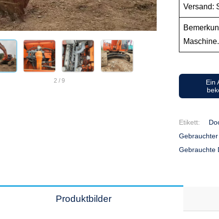
Versand: S
Bemerkung
Maschine
2
/
9
Ein
be
Etikett:
Do
Gebrauchte
Gebrauchte
Produktbilder