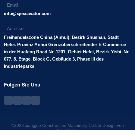
Email
info@xjexcavator.com
Adresse
Freihandelszone China (Anhui), Bezirk Shushan, Stadt
Hefei. Provinz Anhui Grenzüberschreitender E-Commerce
in der Huafeng Road Nr. 1201, Gebiet Hefei, Bezirk Yishi. Nr.
077, 8. Etage, Block G, Gebäude 3, Phase III des
Industrieparks
Folgen Sie Uns
©2023 xiangjue Construction Machinery Co.Ltd.Design von
Anhuilingju.