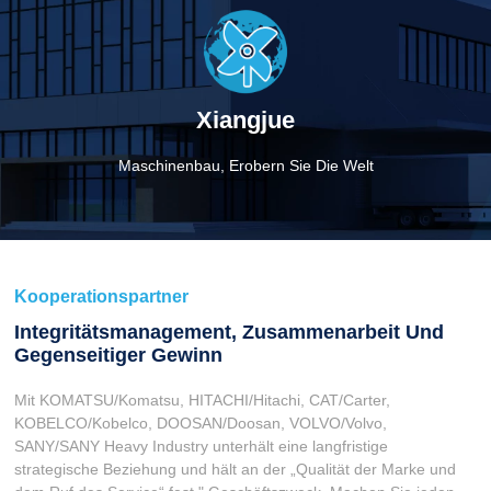
Xiangjue
Maschinenbau, Erobern Sie Die Welt
Kooperationspartner
Integritätsmanagement, Zusammenarbeit Und
Gegenseitiger Gewinn
Mit KOMATSU/Komatsu, HITACHI/Hitachi, CAT/Carter,
KOBELCO/Kobelco, DOOSAN/Doosan, VOLVO/Volvo,
SANY/SANY Heavy Industry unterhält eine langfristige
strategische Beziehung und hält an der „Qualität der Marke und