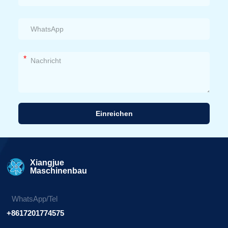
*
Einreichen
Alternative:
Xiangjue
Maschinenbau
WhatsApp/Tel
+8617201774575