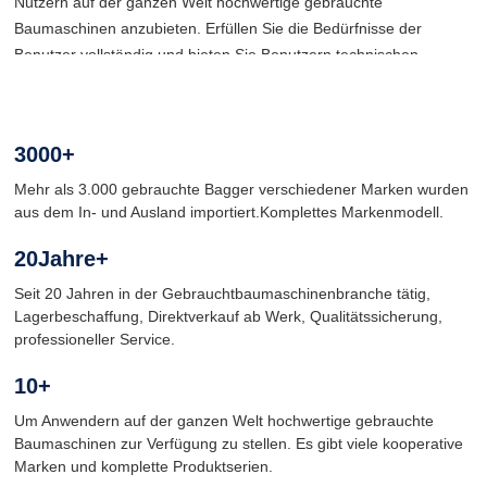
Nutzern auf der ganzen Welt hochwertige gebrauchte
Baumaschinen anzubieten. Erfüllen Sie die Bedürfnisse der
Benutzer vollständig und bieten Sie Benutzern technischen
Support, Zubehörversorgung und Fehlerbehebung. Stellen Sie
eine Reihe mechanischer Parameter für Baggerabfragen bereit
und maximieren Sie den Wert für Kunden. Unternehmenszweck:
3000
+
Integritätsmanagement, Zusammenarbeit und gegenseitiger
Gewinn, um die Kosten für die Kunden zu senken und den
Mehr als 3.000 gebrauchte Bagger verschiedener Marken wurden
Kunden größere Zugeständnisse zu machen.
aus dem In- und Ausland importiert.Komplettes Markenmodell.
20
Jahre+
Seit 20 Jahren in der Gebrauchtbaumaschinenbranche tätig,
Lagerbeschaffung, Direktverkauf ab Werk, Qualitätssicherung,
professioneller Service.
10
+
Um Anwendern auf der ganzen Welt hochwertige gebrauchte
Baumaschinen zur Verfügung zu stellen. Es gibt viele kooperative
Marken und komplette Produktserien.