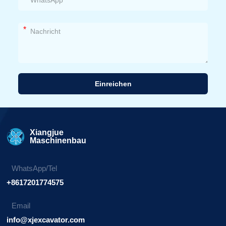
*
Einreichen
Alternative:
Xiangjue
Maschinenbau
WhatsApp/Tel
+8617201774575
Email
info@xjexcavator.com