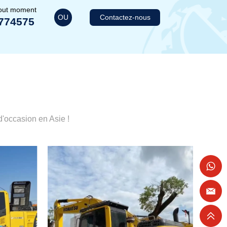
tout moment
OU
Contactez-nous
774575
'occasion en Asie !