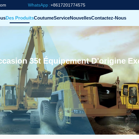
com
WhatsApp :
+8617201774575
ous
Des Produits
Coutume
Service
Nouvelles
Contactez-Nous
ccasion 35t Équipement D'origine E