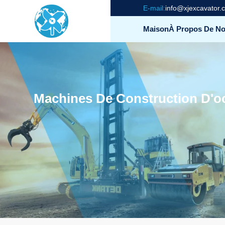
E-mail:
info@xjexcavator.
Maison
À Propos De N
Machines De Construction D'o