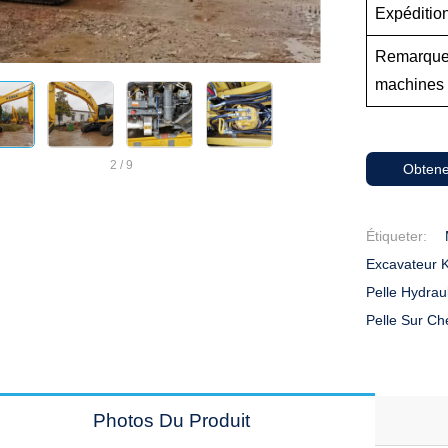
Expédition
Remarques
machines
2
/
9
Obtene
Étiqueter:
Excavateur 
Pelle Hydrau
Pelle Sur Ch
Photos Du Produit