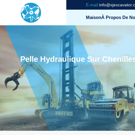
E-mail:
info@xjexcavator.
Maison
À Propos De N
Pelle Hydraulique Sur Chenill