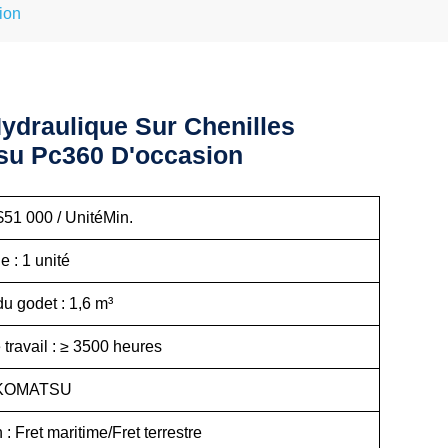
ion
Hydraulique Sur Chenilles
u Pc360 D'occasion
$51 000 / UnitéMin.
: 1 unité
u godet : 1,6 m³
travail : ≥ 3500 heures
 KOMATSU
 : Fret maritime/Fret terrestre