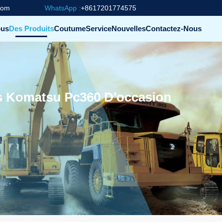
com
WhatsApp :
+8617201774575
ous
Des Produits
Coutume
Service
Nouvelles
Contactez-Nous
es Komatsu Pc360 D'occasion