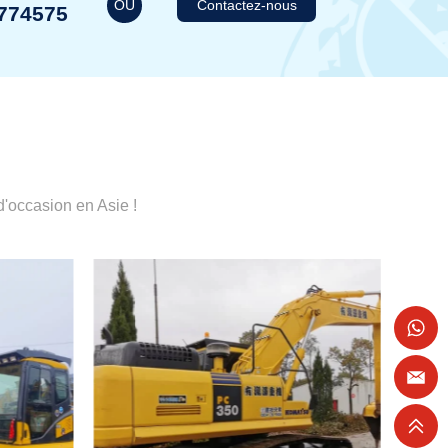
OU
Contactez-nous
774575
'occasion en Asie !