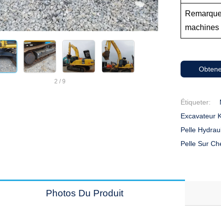
Remarques
machines
Obtene
2
/
9
Étiqueter:
Excavateur 
Pelle Hydrau
Pelle Sur Ch
Photos Du Produit