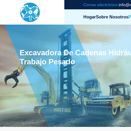
Correo electrónico:
info@x
Hogar
Sobre Nosotros
P
Excavadora De Cadenas Hidrá
Trabajo Pesado