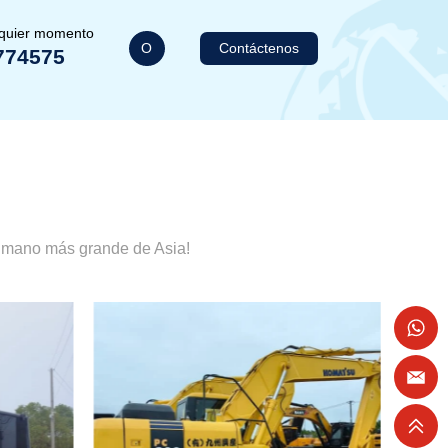
lquier momento
O
Contáctenos
774575
a mano más grande de Asia!