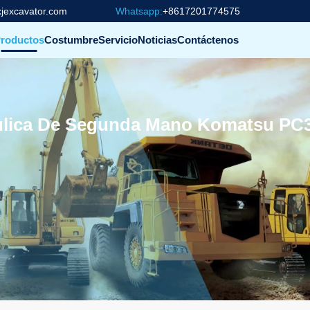
jexcavator.com
Whatsapp:
+8617201774575
roductos
Costumbre
Servicio
Noticias
Contáctenos
ulica De Segunda Mano Komatsu PC