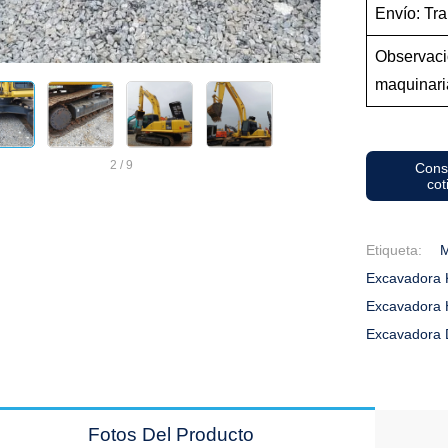
Envío: Tra
Observaci
maquinari
2
/
9
Cons
cot
Etiqueta:
M
Excavadora 
Excavadora 
Excavadora
Fotos Del Producto