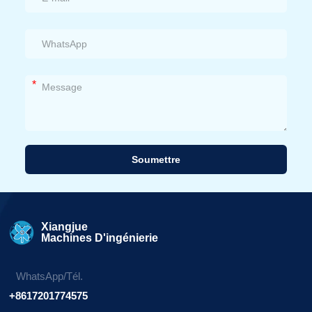
*
Soumettre
Alternative:
Xiangjue
Machines D'ingénierie
WhatsApp/Tél.
+8617201774575