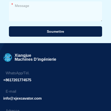
*
Soumettre
Alternative:
Xiangjue
Machines D'ingénierie
WhatsApp/Tél.
+8617201774575
E-mail
info@xjexcavator.com
Adresse