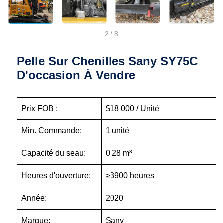
2
/
8
Pelle Sur Chenilles Sany SY75C
D'occasion À Vendre
Prix FOB :
$18 000 / Unité
Min. Commande:
1 unité
Capacité du seau:
0,28 m³
Heures d'ouverture:
≥3900 heures
Année:
2020
Marque:
Sany