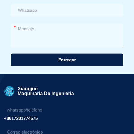
*
Entregar
Alternativa:
Xiangjue
Maquinaria De Ingenieria
whatsapp/teléfono
+8617201774575
Correo electrónico