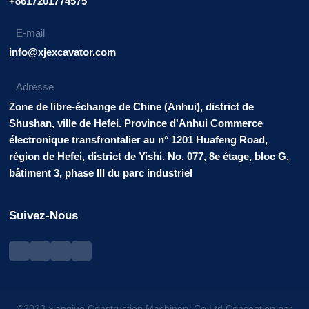
+8617201774575
E-mail
info@xjexcavator.com
Adresse
Zone de libre-échange de Chine (Anhui), district de
Shushan, ville de Hefei. Province d'Anhui Commerce
électronique transfrontalier au n° 1201 Huafeng Road,
région de Hefei, district de Yishi. No. 077, 8e étage, bloc G,
bâtiment 3, phase III du parc industriel
Suivez-Nous
©2023 xiangjue Construction Machinery Co.Ltd.Conception par