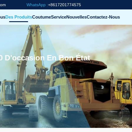
com
WhatsApp :
+8617201774575
ous
Des Produits
Coutume
Service
Nouvelles
Contactez-Nous
20 D'occasion En Bon État