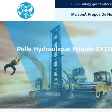
E-mail:
info@xjexcavator.
Maison
À Propos De N
Pelle Hydraulique Hitachi ZX1