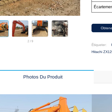
Écarteme
Obtene
2
/
9
Étiqueter:
Hitachi ZX12
Photos Du Produit