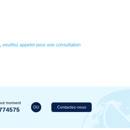
,
veuillez appeler pour une consultation
tout moment
OU
Contactez-nous
774575