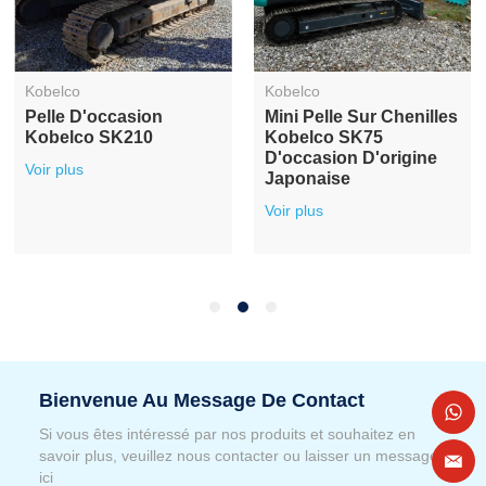
Kobelco
Kobelco
99%news Machines De
Pelle Hydraulique Sur
Terrassement
Chenilles Kobelco
D'occasion Pelle Sur
SK140 D'occasion De
Chenilles Kobelco
2023 Ans À Vendre
SK75
Voir plus
Voir plus
Bienvenue Au Message De Contact
Si vous êtes intéressé par nos produits et souhaitez en
savoir plus, veuillez nous contacter ou laisser un message
ici