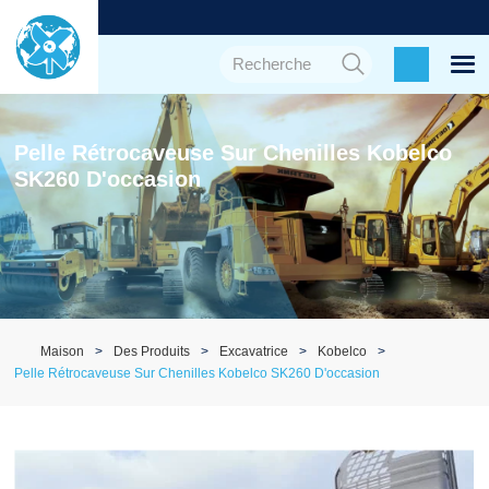
Pelle Rétrocaveuse Sur Chenilles Kobelco
SK260 D'occasion
Maison
Des Produits
Excavatrice
Kobelco
Pelle Rétrocaveuse Sur Chenilles Kobelco SK260 D'occasion