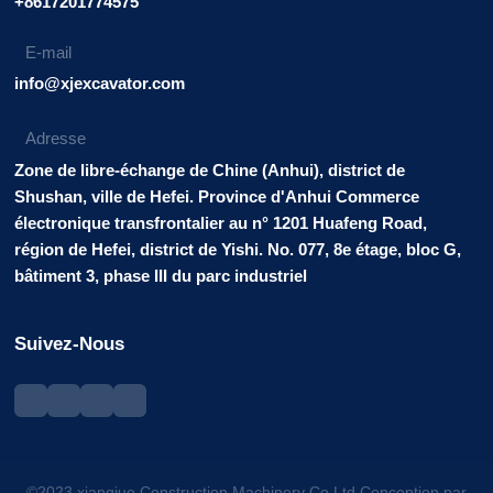
+8617201774575
E-mail
info@xjexcavator.com
Adresse
Zone de libre-échange de Chine (Anhui), district de
Shushan, ville de Hefei. Province d'Anhui Commerce
électronique transfrontalier au n° 1201 Huafeng Road,
région de Hefei, district de Yishi. No. 077, 8e étage, bloc G,
bâtiment 3, phase III du parc industriel
Suivez-Nous
©2023 xiangjue Construction Machinery Co.Ltd.Conception par