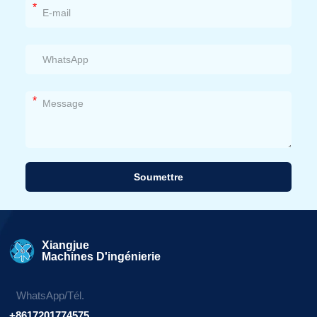
*
*
Soumettre
Alternative:
Xiangjue
Machines D'ingénierie
WhatsApp/Tél.
+8617201774575