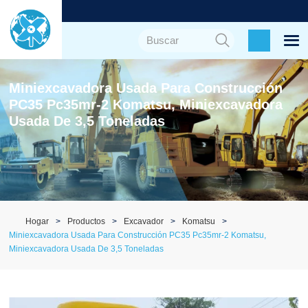
Miniexcavadora Usada Para Construcción
PC35 Pc35mr-2 Komatsu, Miniexcavadora
Usada De 3,5 Toneladas
Hogar
Productos
Excavador
Komatsu
Miniexcavadora Usada Para Construcción PC35 Pc35mr-2 Komatsu,
Miniexcavadora Usada De 3,5 Toneladas