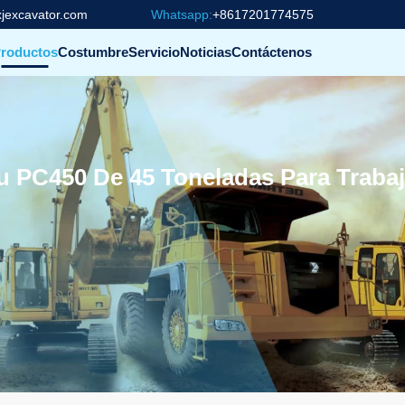
jexcavator.com
Whatsapp:
+8617201774575
roductos
Costumbre
Servicio
Noticias
Contáctenos
u PC450 De 45 Toneladas Para Traba