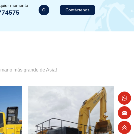
lquier momento
O
Contáctenos
774575
a mano más grande de Asia!