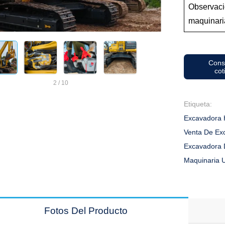
Observaci
maquinari
Cons
cot
2
/
10
Etiqueta:
Excavadora 
Venta De Ex
Excavadora
Maquinaria 
Fotos Del Producto