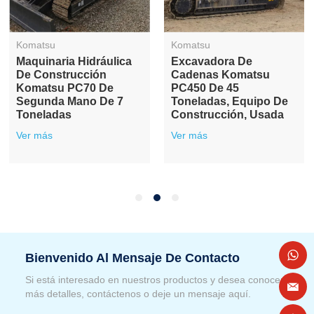
Komatsu
Komatsu
Excavadora De
Excavadora De
Cadenas Hidráulica De
Cadenas Usada
Segunda Mano
Komatsu PC60 De
Komatsu PC360 De 36
Segunda Mano,
Toneladas
Original, De 6
Toneladas
Ver más
Ver más
Bienvenido Al Mensaje De Contacto
Si está interesado en nuestros productos y desea conocer
más detalles, contáctenos o deje un mensaje aquí.