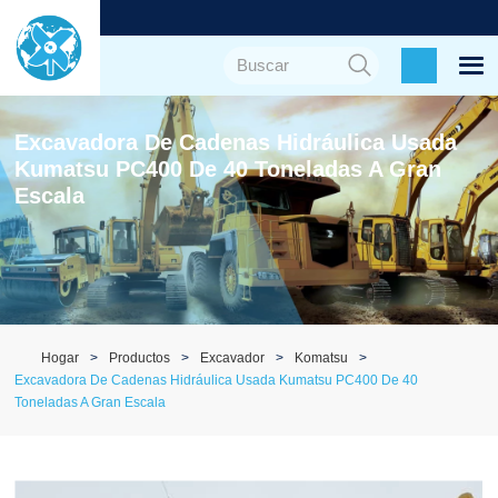
Excavadora De Cadenas Hidráulica Usada
Kumatsu PC400 De 40 Toneladas A Gran
Escala
Hogar
Productos
Excavador
Komatsu
Excavadora De Cadenas Hidráulica Usada Kumatsu PC400 De 40
Toneladas A Gran Escala