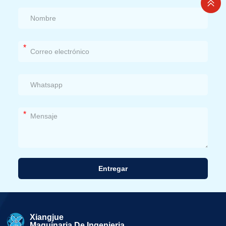
*
*
Entregar
Alternativa:
Xiangjue
Maquinaria De Ingenieria