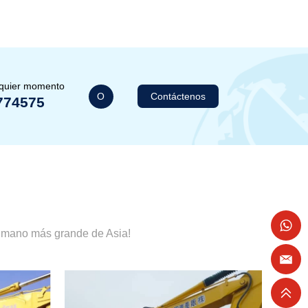
lquier momento
O
Contáctenos
774575
a mano más grande de Asia!