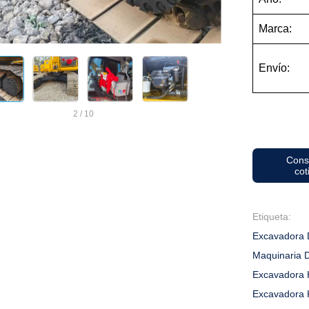
Marca:
Envío:
2
/
10
Cons
cot
Etiqueta:
Excavadora 
Maquinaria 
Excavadora 
Excavadora