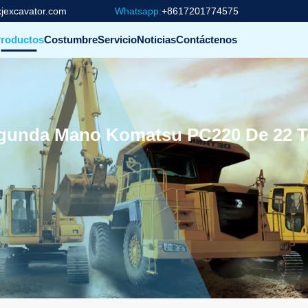
jexcavator.com
Whatsapp:
+8617201774575
roductos
Costumbre
Servicio
Noticias
Contáctenos
gunda Mano Komatsu PC220 De 22 T