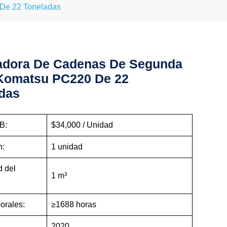
De 22 Toneladas
adora De Cadenas De Segunda
Komatsu PC220 De 22
das
B:
$34,000 / Unidad
n:
1 unidad
 del
1 m³
orales:
≥1688 horas
2020