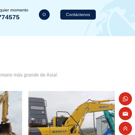
lquier momento
O
Contáctenos
774575
a mano más grande de Asia!