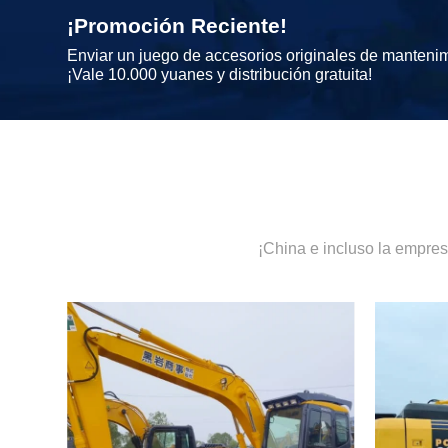
¡Promoción Reciente!
Enviar un juego de accesorios originales de manteni
¡Vale 10.000 yuanes y distribución gratuita!
¡China e incluso la empre