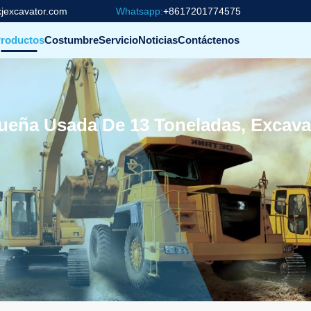
jexcavator.com
Whatsapp:
+8617201774575
roductos
Costumbre
Servicio
Noticias
Contáctenos
queña Usada De 13 Toneladas, Exca