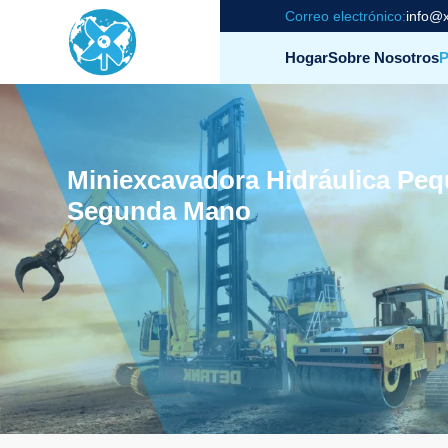
Correo electrónico:
info@x
Hogar
Sobre Nosotros
P
Miniexcavadora Hidráulica Pe
Segunda Mano