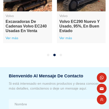
Volvo
Volvo
Excavadora Volvo
Excavadora Volvo
EC210 Usada, Versátil
EC240 Nueva Y Usada
Y De Bajo Precio
95% En Venta
Ver más
Ver más
Bienvenido Al Mensaje De Contacto
Si está interesado en nuestros productos y desea conocer
más detalles, contáctenos o deje un mensaje aquí.