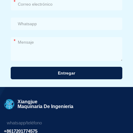
*
*
Entregar
Alternativa:
Xiangjue
Maquinaria De Ingenieria
whatsapp/teléfono
+8617201774575