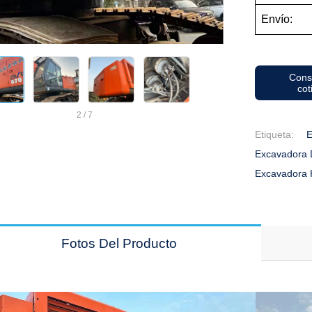
Envío:
Cons
cot
2
/
7
Etiqueta:
E
Excavadora 
Excavadora H
Fotos Del Producto