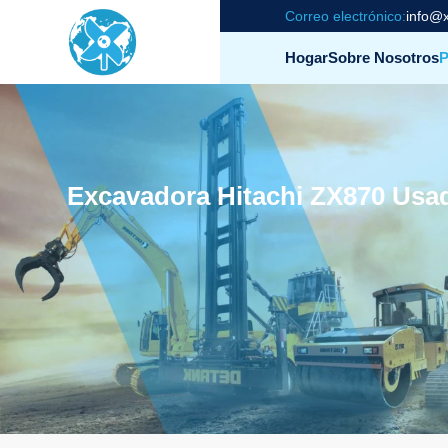
Correo electrónico:
info@x
Hogar
Sobre Nosotros
P
Excavadora Hitachi ZX870 Usa