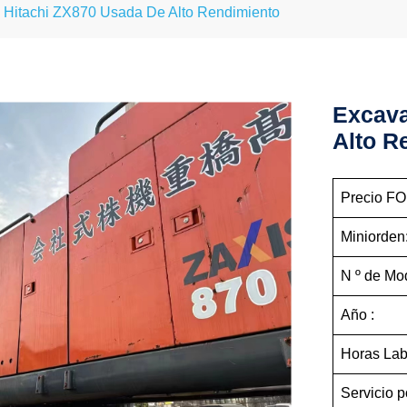
 Hitachi ZX870 Usada De Alto Rendimiento
Excava
Alto R
Precio FO
Miniorden
N º de Mo
Año :
Horas Lab
Servicio p