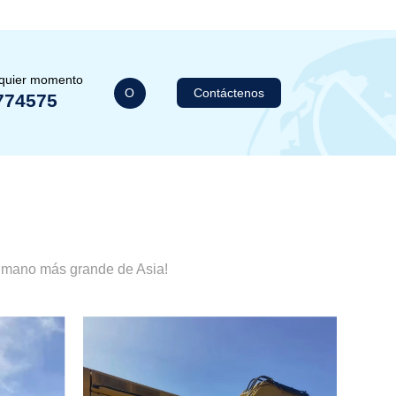
lquier momento
O
Contáctenos
774575
a mano más grande de Asia!