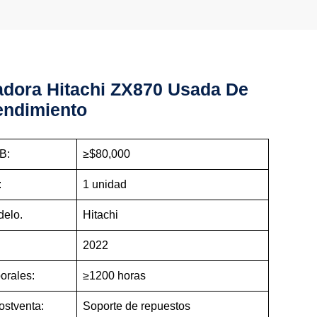
dora Hitachi ZX870 Usada De
endimiento
B:
≥$80,000
:
1 unidad
delo.
Hitachi
2022
orales:
≥1200 horas
ostventa:
Soporte de repuestos