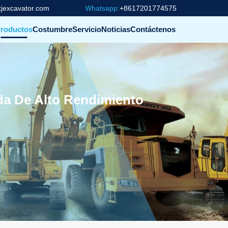
jexcavator.com
Whatsapp:
+8617201774575
roductos
Costumbre
Servicio
Noticias
Contáctenos
da De Alto Rendimiento