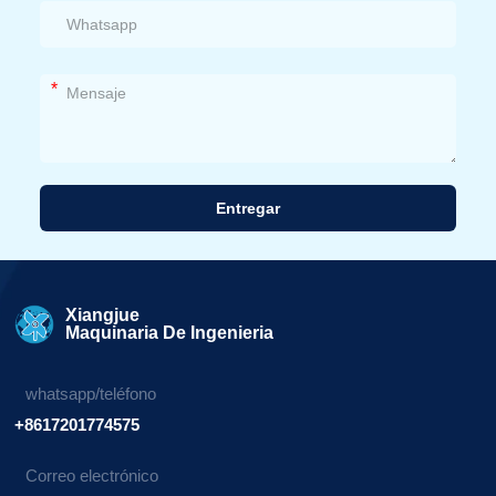
*
Entregar
Alternativa:
Xiangjue
Maquinaria De Ingenieria
whatsapp/teléfono
+8617201774575
Correo electrónico