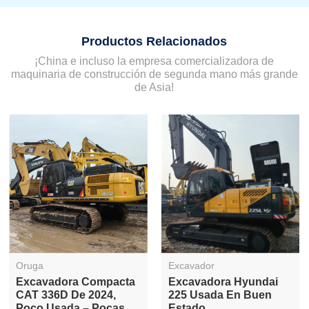
Productos Relacionados
¡China e incluso la empresa comercializadora de
maquinaria de construcción de segunda mano más grande
de Asia!
Oruga
Excavador
Excavadora Compacta
Excavadora Hyundai
CAT 336D De 2024,
225 Usada En Buen
Poco Usada – Pocas
Estado