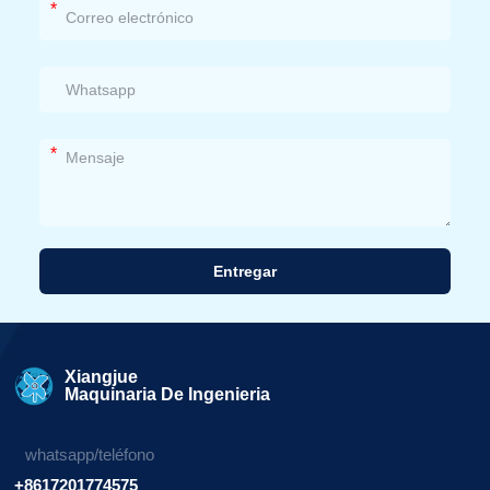
*
*
Entregar
Alternativa:
Xiangjue
Maquinaria De Ingenieria
whatsapp/teléfono
+8617201774575