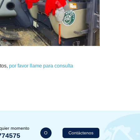
tos,
por favor llame para consulta
lquier momento
O
Contáctenos
774575