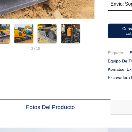
Envío: Sop
Cons
cot
2
/
10
Etiqueta:
E
Equipo De T
Komatsu, Ex
Excavadora
Fotos Del Producto