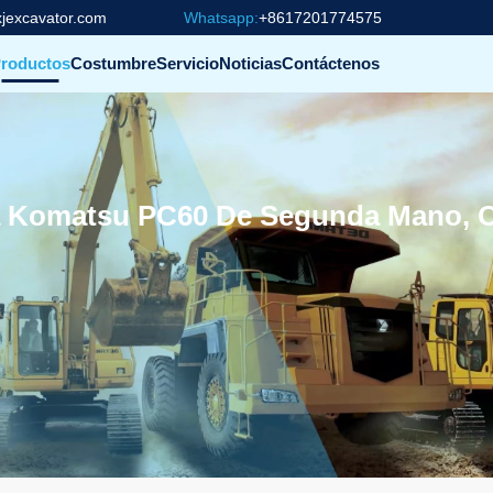
jexcavator.com
Whatsapp:
+8617201774575
roductos
Costumbre
Servicio
Noticias
Contáctenos
Komatsu PC60 De Segunda Mano, Ori