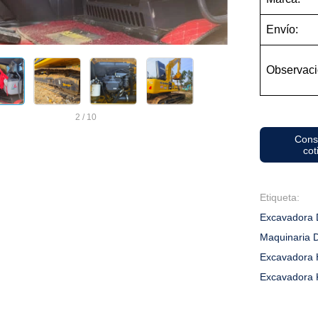
Envío:
Observaci
2
/
10
Cons
cot
Etiqueta:
Excavadora 
Maquinaria 
Excavadora 
Excavadora