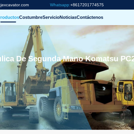
jexcavator.com
Whatsapp:
+8617201774575
roductos
Costumbre
Servicio
Noticias
Contáctenos
ulica De Segunda Mano Komatsu PC2