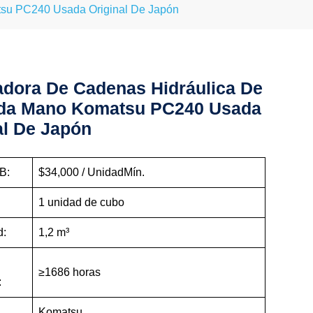
su PC240 Usada Original De Japón
dora De Cadenas Hidráulica De
da Mano Komatsu PC240 Usada
al De Japón
B:
$34,000 / UnidadMín.
1 unidad de cubo
d:
1,2 m³
≥1686 horas
:
Komatsu