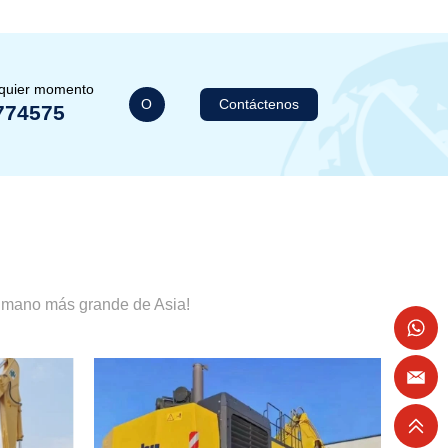
lquier momento
O
Contáctenos
774575
a mano más grande de Asia!