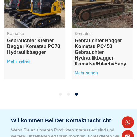
Komatsu
Komatsu
Gebrauchter Kleiner
Gebrauchter Bagger
Bagger Komatsu PC70
Komatsu PC450
Hydraulikbagger
Gebrauchter
Hydraulikbagger
Mehr sehen
Komatsu/Hitachi/Sany
Mehr sehen
Willkommen Bei Der Kontaktnachricht
Wenn Sie an unseren Produkten interessiert sind und
weitere Einzelheiten erfahren möchten, kontaktieren Sie