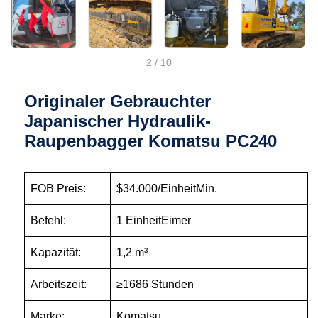
2
/
10
Originaler Gebrauchter
Japanischer Hydraulik-
Raupenbagger Komatsu PC240
FOB Preis:
$34.000/EinheitMin.
Befehl:
1 EinheitEimer
Kapazität:
1,2 m³
Arbeitszeit:
≥1686 Stunden
Marke:
Komatsu