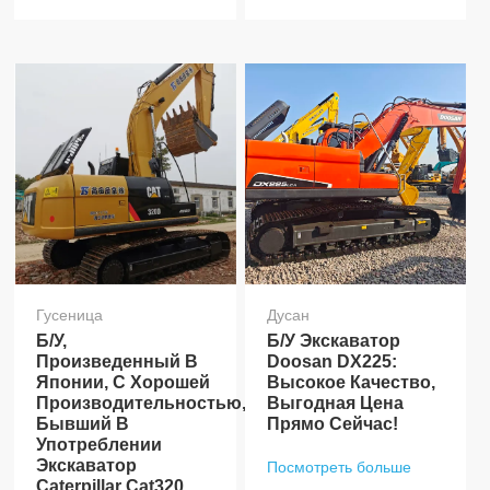
Гусеница
Дусан
Б/у,
Б/у Экскаватор
Произведенный В
Doosan DX225:
Японии, С Хорошей
Высокое Качество,
Производительностью,
Выгодная Цена
Бывший В
Прямо Сейчас!
Употреблении
Экскаватор
Посмотреть больше
Caterpillar Cat320