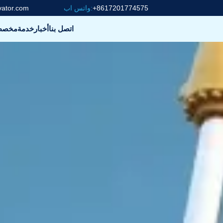
+8617201774575
واتس اب:
vator.com
اتصل بنا
أخبار
خدمة
مخص