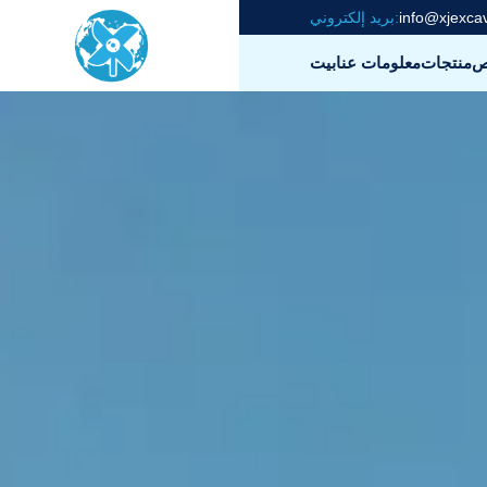
info@xjexca
بريد إلكتروني:
ص
منتجات
معلومات عنا
بيت