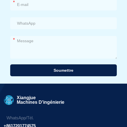
*
*
Soumettre
Alternative:
Xiangjue
Machines D'ingénierie
WhatsApp/Tél.
+8617201774575