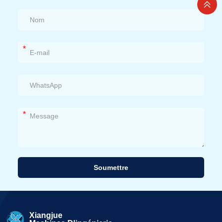
*
*
Soumettre
Alternative:
Xiangjue