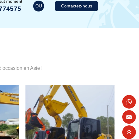
tout moment
OU
Contactez-nous
774575
'occasion en Asie !