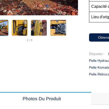
Capacité 
Lieu d'ori
Obtene
2
/
9
Étiqueter:
Pelle Hydra
Pelle Komat
Pelle Rétro
Photos Du Produit