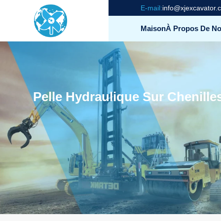
E-mail:
info@xjexcavator.
Maison
À Propos De N
Pelle Hydraulique Sur Chenille