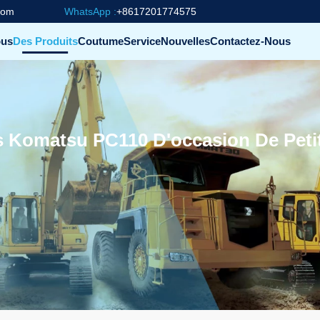
com
WhatsApp :
+8617201774575
ous
Des Produits
Coutume
Service
Nouvelles
Contactez-Nous
s Komatsu PC110 D'occasion De Petit