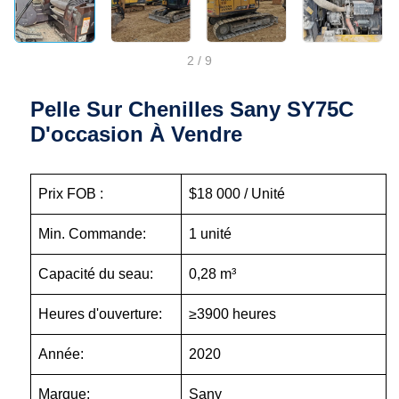
2
/
9
Pelle Sur Chenilles Sany SY75C
D'occasion À Vendre
Prix FOB :
$18 000 / Unité
Min. Commande:
1 unité
Capacité du seau:
0,28 m³
Heures d'ouverture:
≥3900 heures
Année:
2020
Marque:
Sany