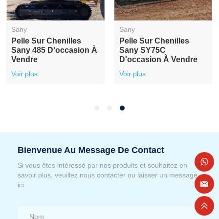
Sany
Sany
Pelle Sur Chenilles
Pelle Sur Chenilles
Sany 485 D'occasion À
Sany SY75C
Vendre
D'occasion À Vendre
Voir plus
Voir plus
Bienvenue Au Message De Contact
Si vous êtes intéressé par nos produits et souhaitez en
savoir plus, veuillez nous contacter ou laisser un message
ici