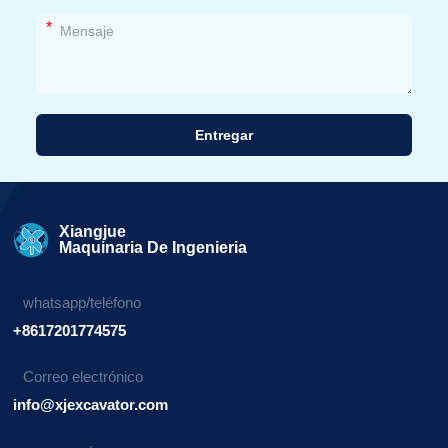
*
Entregar
Alternativa:
Xiangjue
Maquinaria De Ingenieria
whatsapp/teléfono
+8617201774575
Correo electrónico
info@xjexcavator.com