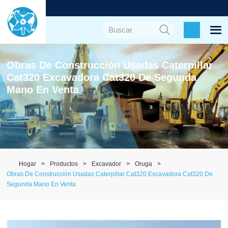
Obras De Construcción Usadas Caterpillar
Cat320 Excavadora Cat320 De Segunda
Mano En Venta
Hogar
Productos
Excavador
Oruga
Obras De Construcción Usadas Caterpillar Cat320 Excavadora Cat320 De
Segunda Mano En Venta