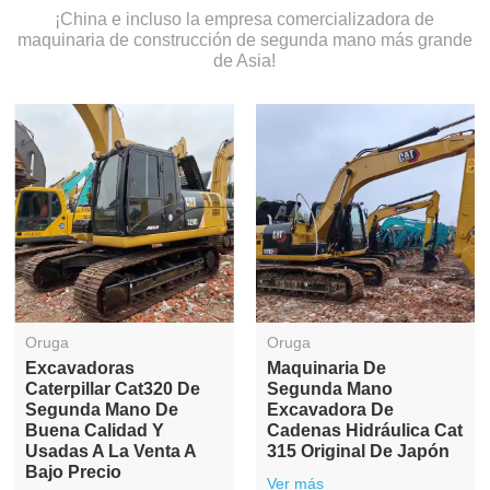
¡China e incluso la empresa comercializadora de
maquinaria de construcción de segunda mano más grande
de Asia!
Oruga
Oruga
Excavadoras
Maquinaria De
Caterpillar Cat320 De
Segunda Mano
Segunda Mano De
Excavadora De
Buena Calidad Y
Cadenas Hidráulica Cat
Usadas A La Venta A
315 Original De Japón
Bajo Precio
Ver más