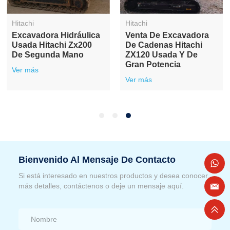
Hitachi
Hitachi
Excavadora Hidráulica
Venta De Excavadora
Usada Hitachi Zx200
De Cadenas Hitachi
De Segunda Mano
ZX120 Usada Y De
Gran Potencia
Ver más
Ver más
Bienvenido Al Mensaje De Contacto
Si está interesado en nuestros productos y desea conocer
más detalles, contáctenos o deje un mensaje aquí.