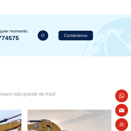
lquier momento
O
Contáctenos
774575
a mano más grande de Asia!