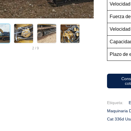
Velocidad
Fuerza de 
Velocidad 
Capacidad
2
/
9
Plazo de e
Cons
cot
Etiqueta:
E
Maquinaria 
Cat 336d Us