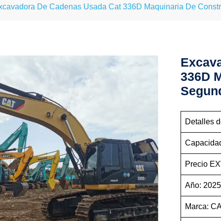
xcavadora De Cadenas Usada Cat 336D Maquinaria De Constru
Excava
336D M
Segund
Detalles 
Capacidad
Precio EX
Año: 202
Marca: C