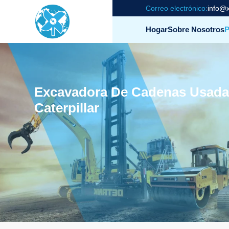
Correo electrónico:
info@x
Hogar
Sobre Nosotros
P
Excavadora De Cadenas Usada
Caterpillar