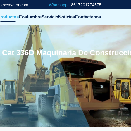
jexcavator.com
Whatsapp:
+8617201774575
roductos
Costumbre
Servicio
Noticias
Contáctenos
 Cat 336D Maquinaria De Construcc